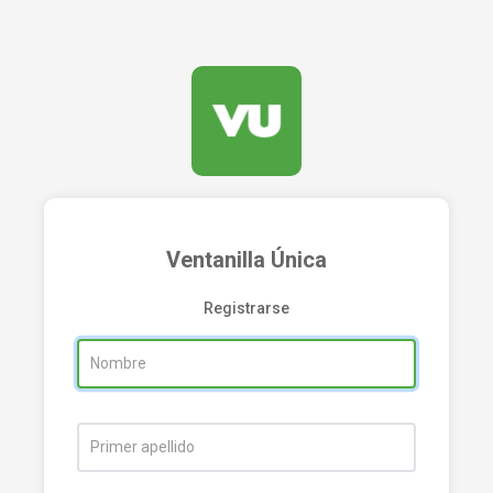
Ventanilla Única
Registrarse